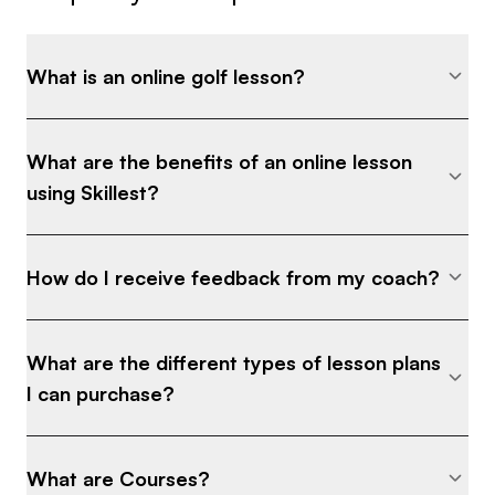
Zur Optimierung meiner Arbeit habe ich
zusammen mit meinem Kollegen Jean Blaufuß die
Rundenanalyse-App FORE (früher bebrassie)
What is an online golf lesson?
entwickelt. Sie ist ein wichtiger und bedeutsamer
Bestandteil meines Betreuungsangebots.
What are the benefits of an online lesson
Als mein Aufgabenschwerpunkt noch größtenteils
using Skillest?
national war, gehörte ich über 10 Jahre lang
regelmäßig zu den TOP 10 Trainern in
How do I receive feedback from my coach?
Deutschland. Für das Golf Magazin gehöre ich seit
Jahren zu den besten Trainern Deutschlands.
What are the different types of lesson plans
Ich bin seit 2003 Mitglied im Vorstand der PGA of
I can purchase?
Germany und seit 2021 dort Vizepräsident.
What are Courses?